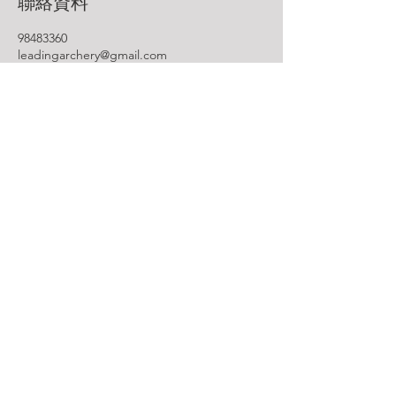
聯絡資料
98483360
leadingarchery@gmail.com
聯絡我們 Contact Us
Whatsapp：98483360
leadingarchery@gmail.com
九龍荔枝角永康街79號創匯國際中心13樓F室​
Rm F, 13/F, The Globe, 79 Wing Hong Street, Lai Chi
Kok, KLN
營業時間​ Working Hour
Weekday : 14:00 - 23:00
Weekend / Holiday : 11:00 - 23:00
©
2022-2025
by Leading Archery