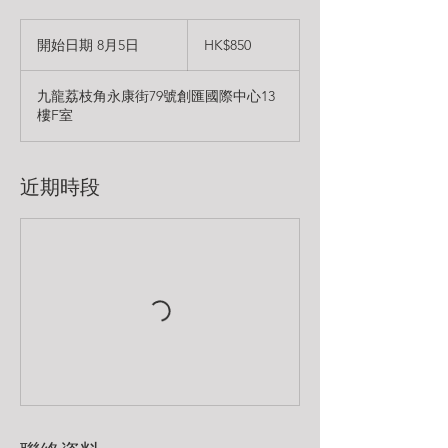
850
港
開始日期 8月5日
開
HK$850
元
始
日
九龍荔枝角永康街79號創匯國際中心13
期
樓F室​
8
月
5
日
近期時段