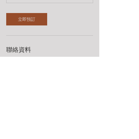
立即預訂
聯絡資料
98483360
leadingarchery@gmail.com
聯絡我們 Contact Us
Whatsapp：98483360
leadingarchery@gmail.com
九龍荔枝角永康街79號創匯國際中心13樓F室​
Rm F, 13/F, The Globe, 79 Wing Hong Street, Lai Chi