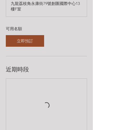
九龍荔枝角永康街79號創匯國際中心13
期
樓F室​
8
月
1
6
可用名額
日
立即預訂
近期時段