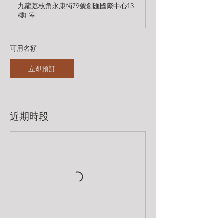
九龍荔枝角永康街79號創匯國際中心13
期
樓F室​
8
月
1
8
可用名額
日
立即預訂
近期時段