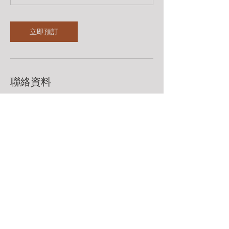
立即預訂
聯絡資料
98483360
leadingarchery@gmail.com
聯絡我們 Contact Us
Whatsapp：98483360
leadingarchery@gmail.com
九龍荔枝角永康街79號創匯國際中心13樓F室​
Rm F, 13/F, The Globe, 79 Wing Hong Street, Lai Chi