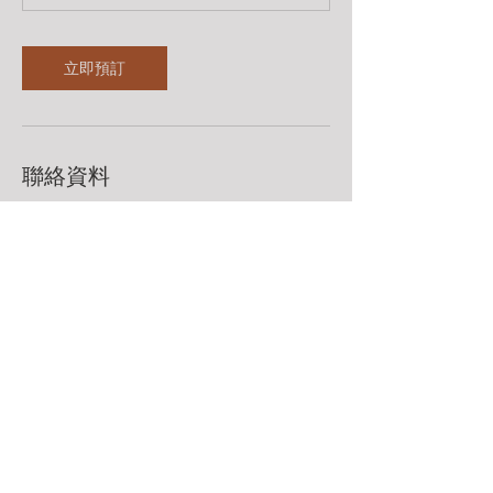
立即預訂
聯絡資料
98483360
leadingarchery@gmail.com
聯絡我們 Contact Us
Whatsapp：98483360
leadingarchery@gmail.com
九龍荔枝角永康街79號創匯國際中心13樓F室​
Rm F, 13/F, The Globe, 79 Wing Hong Street, Lai Chi