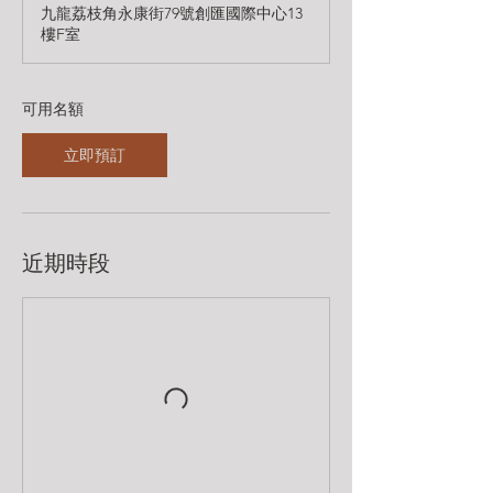
九龍荔枝角永康街79號創匯國際中心13
期
樓F室​
8
月
2
1
可用名額
日
立即預訂
近期時段