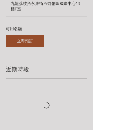
九龍荔枝角永康街79號創匯國際中心13
期
樓F室​
8
月
2
5
可用名額
日
立即預訂
近期時段