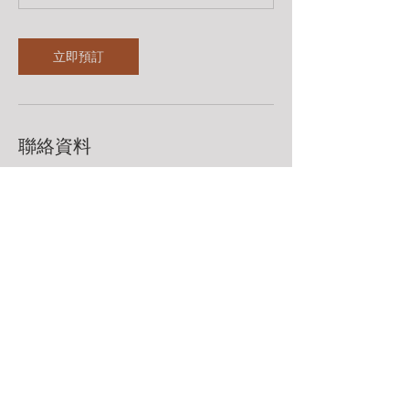
立即預訂
聯絡資料
98483360
leadingarchery@gmail.com
聯絡我們 Contact Us
Whatsapp：98483360
leadingarchery@gmail.com
九龍荔枝角永康街79號創匯國際中心13樓F室​
Rm F, 13/F, The Globe, 79 Wing Hong Street, Lai Chi