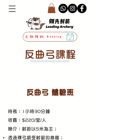
立即預約 Booking
反曲弓課程
反曲弓 體驗班
時長：1小時30分鐘
收費：$220/堂/人
​簡介：射距以5米為主；
​透過裸弓感受射箭的樂趣；