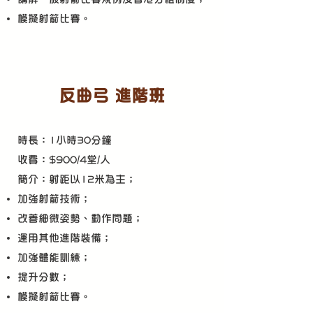
模擬射箭比賽。​​
反曲弓 進階班
時長：1小時30分鐘
收費：$900/4堂/人
​簡介：射距以12米為主；
加強射箭技術；
改善細微姿勢、動作問題；
運用其他進階裝備；
加強體能訓練；
​提升分數；
​模擬射箭比賽。