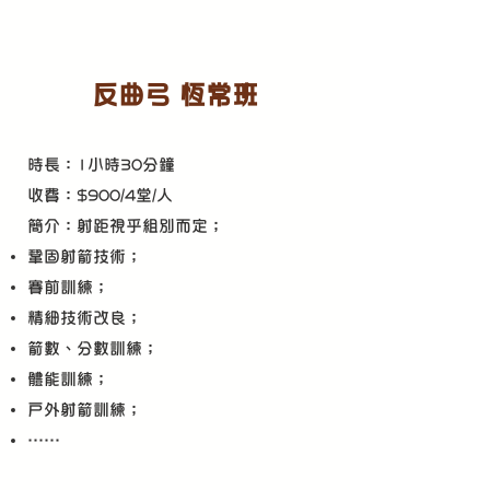
反曲弓 恆常班
時長：1小時30分鐘
收費：$900/4堂/人
​簡介：射距視乎組別而定；
鞏固射箭技術；
賽前訓練；
精細技術改良；
箭數、分數訓練；
​體能訓練；
​戶外射箭訓練；
​……